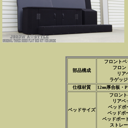
フロントベ
フロン
部品構成
リア
ラゲッジ
仕様材質
12㎜厚合板・
フロントベ
リアベッ
ベッドボード
ベッドサイズ
ベッドボード
ベッドボード
ストレー