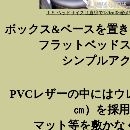
１５.ベッドサイズは直線で189㎝を確保!
ボックス&ベースを置
フラットベッド
シンプルア
PVCレザーの中には
㎝）を採
マット等を敷かな